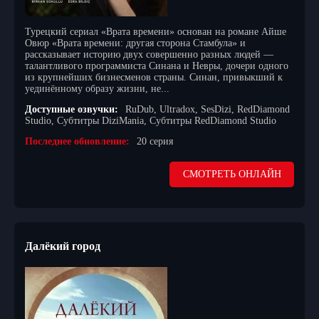
Турецкий сериал «Врата времени» основан на романе Айше
Овюр «Врата времени: другая сторона Стамбула» и
рассказывает историю двух совершенно разных людей —
талантливого программиста Синана и Невры, дочери одного
из крупнейших бизнесменов страны. Синан, привыкший к
уединённому образу жизни, не...
Доступные озвучки:
RuDub, Ultradox, SesDizi, RedDiamond
Studio, Субтитры DiziMania, Субтитры RedDiamond Studio
Последнее обновление:
20 серия
СМОТРЕТЬ ОНЛАЙН
Далёкий город