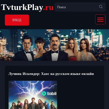
TvturkPlay
.ru
ВХОД
Лучник Искендер: Хаос на русском языке онлайн