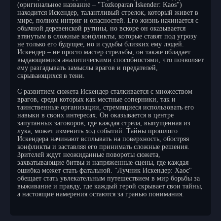
(оригинальное название – "Tozkoparan İskender: Kaos")
находится Искендер, талантливый стрелок, который живет в
мире, полном интриг и опасностей. Его жизнь начинается с
обычной деревенской рутины, но вскоре он оказывается
втянутым в сложные конфликты, которые ставят под угрозу
не только его будущее, но и судьбы близких ему людей.
Искендер – не просто мастер стрельбы, он также обладает
выдающимися аналитическими способностями, что позволяет
ему разгадывать замыслы врагов и предателей,
скрывающихся в тени.
С развитием сюжета Искендер сталкивается с множеством
врагов, среди которых как местные соперники, так и
таинственные организации, стремящиеся использовать его
навыки в своих интересах. Он оказывается в центре
запутанных заговоров, где каждая стрела, выпущенная из
лука, может изменить ход событий. Тайны прошлого
Искендера начинают всплывать на поверхность, обостряя
конфликты и заставляя его принимать сложные решения.
Зрителей ждут неожиданные повороты сюжета,
захватывающие битвы и напряженные сцены, где каждая
ошибка может стать фатальной. "Лучник Искендер: Хаос"
обещает стать увлекательным путешествием в мир борьбы за
выживание и правду, где каждый герой скрывает свои тайны,
а настоящие намерения остаются за гранью понимания.