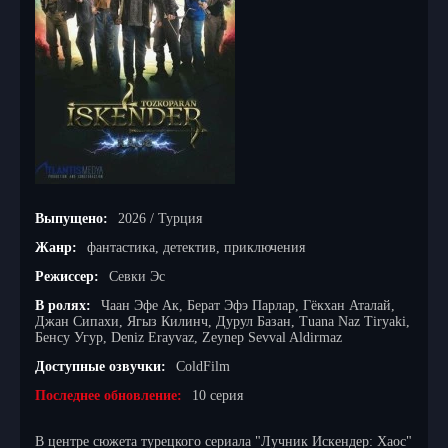
Выпущено:
2026 / Турция
Жанр:
фантастика, детектив, приключения
Режиссер:
Севки Эс
В ролях:
Чаан Эфе Ак, Берат Эфэ Парлар, Гёкхан Аталай,
Джан Сипахи, Ягыз Килинч, Дурул Базан, Tuana Naz Tiryaki,
Бенсу Угур, Deniz Erayvaz, Zeynep Sevval Aldirmaz
Доступные озвучки:
ColdFilm
Последнее обновление:
10 серия
В центре сюжета турецкого сериала "Лучник Искендер: Хаос"