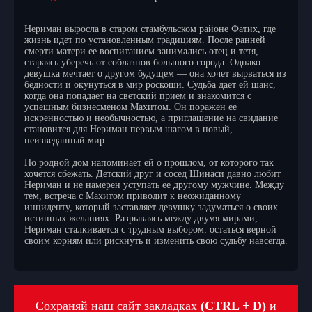
Нериман выросла в старом стамбульском районе Фатих, где
жизнь идет по установленным традициям. После ранней
смерти матери ее воспитанием занимались отец и тетя,
стараясь уберечь от соблазнов большого города. Однако
девушка мечтает о другом будущем — она хочет вырваться из
бедности и окунуться в мир роскоши. Судьба дает ей шанс,
когда она попадает на светский прием и знакомится с
успешным бизнесменом Махитом. Он поражен ее
искренностью и необычностью, а приглашение на свидание
становится для Нериман первым шагом в новый,
неизведанный мир.
Но родной дом напоминает ей о прошлом, от которого так
хочется сбежать. Детский друг и сосед Шинаси давно любит
Нериман и не намерен уступать ее другому мужчине. Между
тем, встреча с Махитом приводит к неожиданному
инциденту, который заставляет девушку задуматься о своих
истинных желаниях. Разрываясь между двумя мирами,
Нериман сталкивается с трудным выбором: остаться верной
своим корням или рискнуть и изменить свою судьбу навсегда.
Сохраняй наш сайт закладках
(CTRL + D)
и