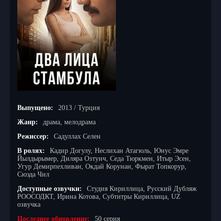
Выпущено:
2013 / Турция
Жанр:
драма, мелодрама
Режиссер:
Садуллах Селен
В ролях:
Кадир Догулу, Неслихан Атагюль, Юнус Эмре
Йылдырымер, Диляра Озтунч, Седа Тюркмен, Итыр Эсен,
Угур Демирпехливан, Окдай Корунан, Фырат Топкорур,
Сюэда Чил
Доступные озвучки:
Студия Кириллица, Русский Дубляж
РООСОДКТ, Ирина Котова, Субтитры Кириллица, UZ
озвучка
Последнее обновление:
50 серия